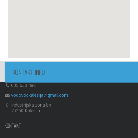
KONTAKT INFO
035 630 488
vodovodkalesija@gmail.com
Industrijska zona bb
75260 Kalesija
KONTAKT