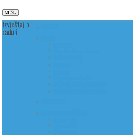
MENU
Izvještaj o
POČETNA
radu i
O NAMA
Djelatnost
Organizaciona struktura
Planovi i razvoj
Konkursi
Izvorišta
Pogoni i postrojenja
Izvještaj o radu i poslovanju
Razvoj vodovodnog sistema
AKTUELNOSTI
ODNOSI SA POTROŠAČIMA
Kvalitet vode
Cijena vode
Prijava kvara