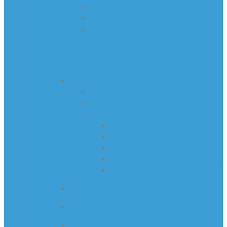
Naplatna mjesta
Žiro računi
Česta pitanja i odgovori
Izgled računa
Propisi i dokumenti
Obrasci
JAVNE NABAVKE
Zakonska regulativa
Planovi javnih nabavki
Tenderi i obavijesti
Obavještenja o nabavci
Odluke o izboru
Odluke o poništenju
Osnovni elementi ugovora i izvještaji
Pozivi za dostavu ponuda
GALERIJA
PARKINZI
KONTAKT