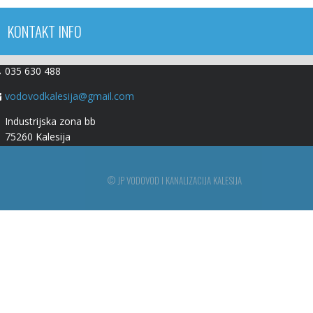
KONTAKT INFO
035 630 488
vodovodkalesija@gmail.com
Industrijska zona bb
75260 Kalesija
© JP VODOVOD I KANALIZACIJA KALESIJA