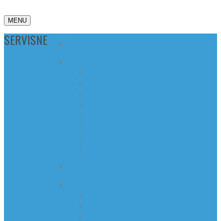
MENU
SERVISNE
POČETNA
O NAMA
Djelatnost
Organizaciona struktura
Planovi i razvoj
Konkursi
Izvorišta
Pogoni i postrojenja
Izvještaj o radu i poslovanju
Razvoj vodovodnog sistema
AKTUELNOSTI
ODNOSI SA POTROŠAČIMA
Kvalitet vode
Cijena vode
Prijava kvara