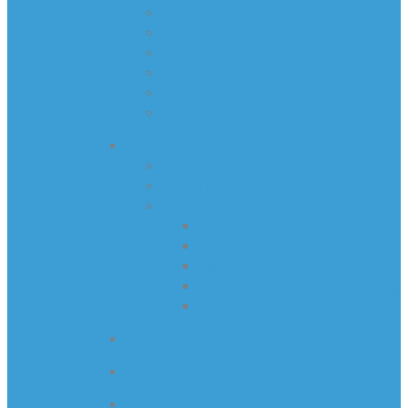
Naplatna mjesta
Žiro računi
Česta pitanja i odgovori
Izgled računa
Propisi i dokumenti
Obrasci
JAVNE NABAVKE
Zakonska regulativa
Planovi javnih nabavki
Tenderi i obavijesti
Obavještenja o nabavci
Odluke o izboru
Odluke o poništenju
Osnovni elementi ugovora i izvještaji
Pozivi za dostavu ponuda
GALERIJA
PARKINZI
KONTAKT