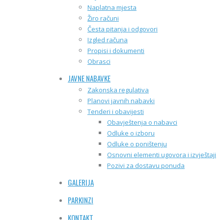
Naplatna mjesta
Žiro računi
Česta pitanja i odgovori
Izgled računa
Propisi i dokumenti
Obrasci
JAVNE NABAVKE
Zakonska regulativa
Planovi javnih nabavki
Tenderi i obavijesti
Obavještenja o nabavci
Odluke o izboru
Odluke o poništenju
Osnovni elementi ugovora i izvještaji
Pozivi za dostavu ponuda
GALERIJA
PARKINZI
KONTAKT