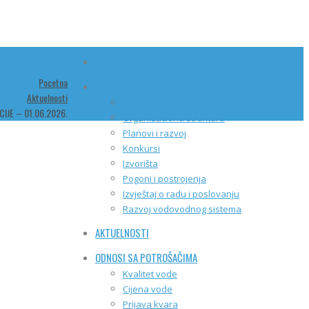
POČETNA
Pocetna
O NAMA
Aktuelnosti
Djelatnost
IJE – 01.06.2026.
Organizaciona struktura
Planovi i razvoj
Konkursi
Izvorišta
Pogoni i postrojenja
Izvještaj o radu i poslovanju
Razvoj vodovodnog sistema
AKTUELNOSTI
ODNOSI SA POTROŠAČIMA
Kvalitet vode
Cijena vode
Prijava kvara