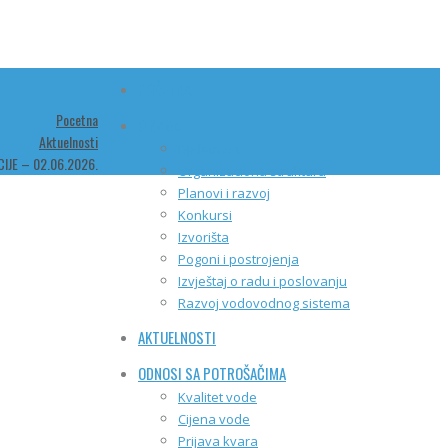
POČETNA
Pocetna
O NAMA
Aktuelnosti
Djelatnost
IJE – 02.06.2026.
Organizaciona struktura
Planovi i razvoj
Konkursi
Izvorišta
Pogoni i postrojenja
Izvještaj o radu i poslovanju
Razvoj vodovodnog sistema
AKTUELNOSTI
ODNOSI SA POTROŠAČIMA
Kvalitet vode
Cijena vode
Prijava kvara