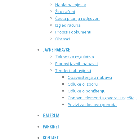
Naplatna mjesta
Žiro računi
Česta pitanja i odgovori
Izgled računa
Propisi i dokumenti
Obrasci
JAVNE NABAVKE
Zakonska regulativa
Planovi javnih nabavki
Tenderi i obavijesti
Obavještenja o nabavci
Odluke o izboru
Odluke o poništenju
Osnovni elementi ugovora i izvještaji
Pozivi za dostavu ponuda
GALERIJA
PARKINZI
KONTAKT