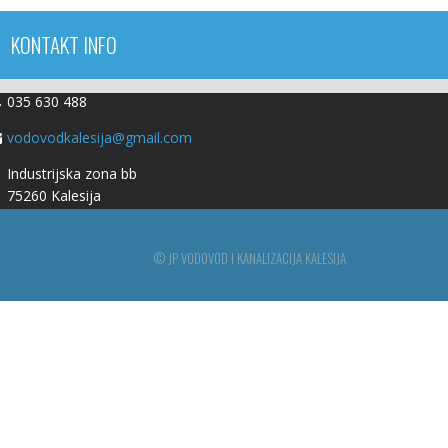
KONTAKT INFO
035 630 488
vodovodkalesija@gmail.com
Industrijska zona bb
75260 Kalesija
© JP VODOVOD I KANALIZACIJA KALESIJA